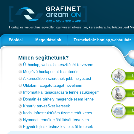
Honlap és webáruház egyedileg igényesen elkészítve, keresőbarát kivitelezésben! 
Főoldal
Megoldásaink
Termékeink: honlap,webáruház .
Miben segíthetünk?
Új honlap,-weboldal készítését tervezem
Meglévő honlapomat frissíteném
A keresőkben szeretnék jobb helyezést
Oldalam látogatottságát növelném
Informatikai tanácsadásra lenne szükségem
Domain és tárhely megrendelésem lenne
Kreatív tervezőket keresek
Irodai infrastruktúrám üzemeltetőt keres
Nyomdai termék előállítását tervezem
Egyedi fejlesztéshez kivitelezőt keresek