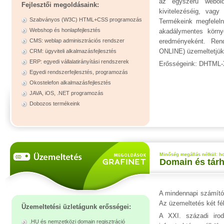
az egyszerű webolda
Fejlesztői megoldásaink:
kivitelezéséig, vagy
Szabványos (W3C) HTML+CSS programozás
Termékeink megfelel
Webshop és honlapfejlesztés
akadálymentes környe
CMS: weblap adminisztrációs rendszer
eredményeként. Ren
ONLINE) üzemeltetjük 
CRM: ügyviteli alkalmazásfejlesztés
ERP: egyedi vállalatirányítási rendszerek
Erősségeink: DHTML
Egyedi rendszerfejlesztés, programozás
Okostelefon alkalmazásfejlesztés
JAVA, iOS, .NET programozás
Dobozos termékeink
Minőség megállás nélkül: ho
Domain és tárhe
A mindennapi számítóg
Az üzemeltetés két fél
Üzemeltetési üzletágunk erősségei:
A XXI. századi irod
.HU és nemzetközi domain regisztráció