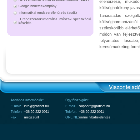
ellenőrzése, működ
Google hirdetéskampány
költséghatékony javasl
Informatikai rendszerellenőrzés (audit)
Tanácsadás szolgál
IT rendszerdokumentálás, műszaki specifikáció
költségharmonizáció
készítés
széleskörűbb elérhet
módon van fejlesztv
folyamatos, lassabb
keresőmarketing form
Általános információk:
Ügyfélszolgálat:
E-mail:
info@grafinet.hu
E-mail:
support@grafinet.hu
Telefon:
+36 20 222 0011
Telefon:
+36 20 222 0011
Fax:
megszűnt
ONLINE:
online hibabejelentés