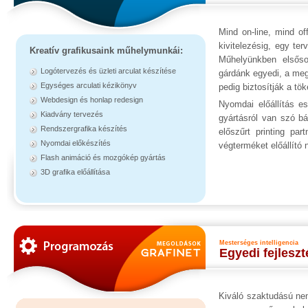
Mind on-line, mind of
kivitelezésig, egy ter
Kreatív grafikusaink műhelymunkái:
Műhelyünkben elsőso
Logótervezés és üzleti arculat készítése
gárdánk egyedi, a megr
Egységes arculati kézikönyv
pedig biztosítják a t
Webdesign és honlap redesign
Nyomdai előállítás e
Kiadvány tervezés
gyártásról van szó b
Rendszergrafika készítés
előszűrt printing pa
Nyomdai előkészítés
végterméket előállító
Flash animáció és mozgókép gyártás
3D grafika előállítása
Mesterséges intelligencia
Egyedi fejlesz
Kiváló szaktudású nem