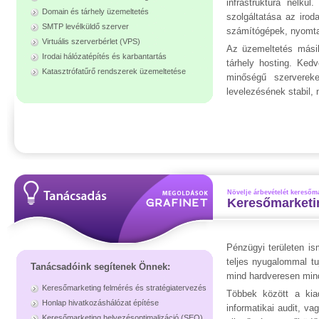
infrastruktúra nélk
Domain és tárhely üzemeltetés
szolgáltatása az irod
SMTP levélküldő szerver
számítógépek, nyomtat
Virtuális szerverbérlet (VPS)
Az üzemeltetés másik
Irodai hálózatépítés és karbantartás
tárhely hosting. Ked
Katasztrófatűrő rendszerek üzemeltetése
minőségű szervereke
levelezésének stabil,
Növelje árbevételét keresőm
Keresőmarketin
Pénzügyi területen is
teljes nyugalommal tu
Tanácsadóink segítenek Önnek:
mind hardveresen min
Keresőmarketing felmérés és stratégiatervezés
Többek között a kia
Honlap hivatkozáshálózat építése
informatikai audit, va
Keresőmarketing helyezésoptimalizáció (SEO)