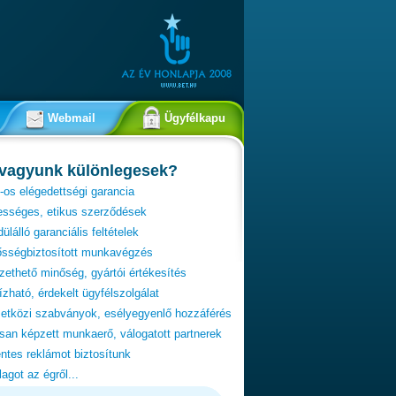
Webmail
Ügyfélkapu
 vagyunk különlegesek?
os elégedettségi garancia
ességes, etikus szerződések
ülálló garanciális feltételek
ősségbiztosított munkavégzés
zethető minőség, gyártói értékesítés
zható, érdekelt ügyfélszolgálat
tközi szabványok, esélyegyenlő hozzáférés
an képzett munkaerő, válogatott partnerek
ntes reklámot biztosítunk
lagot az égről...