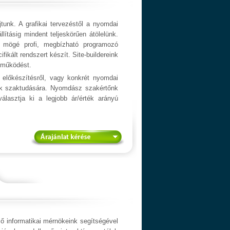
jtunk. A grafikai tervezéstől a nyomdai
állításig mindent teljeskörűen átölelünk.
y mögé profi, megbízható programozó
fikált rendszert készít. Site-buildereink
s működést.
 előkészítésről, vagy konkrét nyomdai
ink szaktudására. Nyomdász szakértőnk
álasztja ki a legjobb ár/érték arányú
ő informatikai mérnökeink segítségével