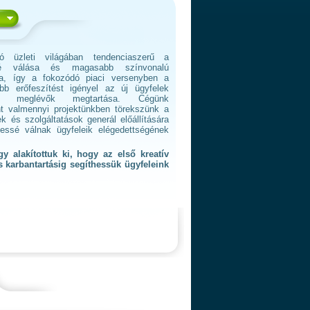
ó üzleti világában tendenciaszerű a
bbé válása és magasabb színvonalú
ása, így a fokozódó piaci versenyben a
obb erőfeszítést igényel az új ügyfelek
 meglévők megtartása. Cégünk
int valmennyi projektünkben törekszünk a
és szolgáltatások generál előállítására
essé válnak ügyfeleik elégedettségének
y alakítottuk ki, hogy az első kreatív
s karbantartásig segíthessük ügyfeleink