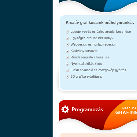
Kreatív grafikusaink műhelymunkái:
Logótervezés és üzleti arculat készítése
Egységes arculati kézikönyv
Webdesign és honlap redesign
Kiadvány tervezés
Rendszergrafika készítés
Nyomdai előkészítés
Flash animáció és mozgókép gyártás
3D grafika előállítása