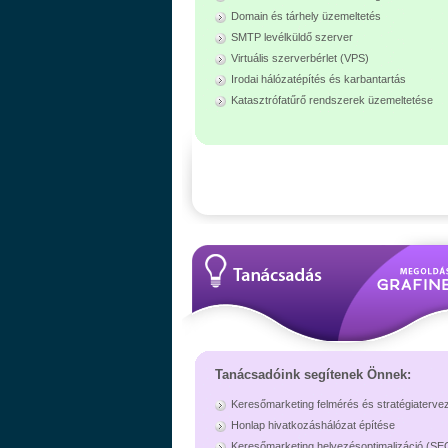
Domain és tárhely üzemeltetés
SMTP levélküldő szerver
Virtuális szerverbérlet (VPS)
Irodai hálózatépítés és karbantartás
Katasztrófatűrő rendszerek üzemeltetése
Tanácsadóink segítenek Önnek:
Keresőmarketing felmérés és stratégiaterve
Honlap hivatkozáshálózat építése
Keresőmarketing helyezésoptimalizáció (SE