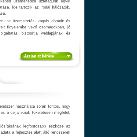
ekében üzemeltetési üzletágunk egyik
tása. Ide tartozik az irodai hálózatok,
ása.
on-line üzemeltetés- vagyis domain és
yeit figyelembe vevő csomagokban, jó
lgáltatás biztosítja weblapjának és
rendszer használata során fontos, hogy
és a céljainknak tökéletesen megfelel,
lósításának legfontosabb eszköze az
ladata a fejlesztés alatt álló rendszerek