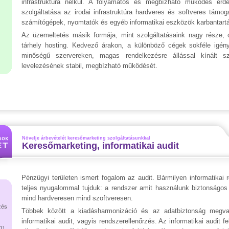
infrastruktúra nélkül. A folyamatos és megbízható működés érd
szolgáltatása az irodai infrastruktúra hardveres és softveres támoga
számítógépek, nyomtatók és egyéb informatikai eszközök karbantart
Az üzemeltetés másik formája, mint szolgáltatásaink nagy része, 
tárhely hosting. Kedvező árakon, a különböző cégek sokféle igén
minőségű szervereken, magas rendelkezésre állással kínált szo
levelezésének stabil, megbízható működését.
Növelje árbevételét keresőmarketing szolgáltatásunkkal
Keresőmarketing, informatikai audit
Pénzügyi területen ismert fogalom az audit. Bármilyen informatikai 
teljes nyugalommal tujduk: a rendszer amit használunk biztonságos 
mind hardveresen mind szoftveresen.
zés
Többek között a kiadásharmonizáció és az adatbiztonság megva
informatikai audit, vagyis rendszerellenőrzés. Az informatikai audit fe
O)