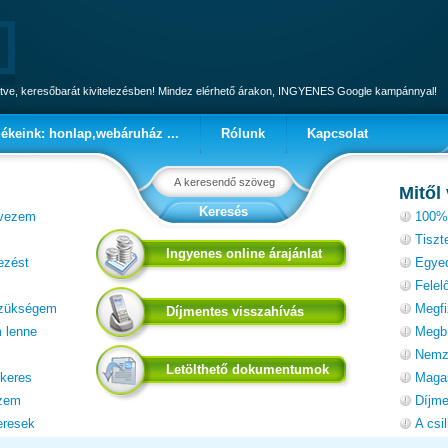
tve, keresőbarát kivitelezésben! Mindez elérhető árakon, INGYENES Google kampánnyal!
ékeink: honlap,webáruház ...
Rólunk
Kapcsolat
Mitől
rvezem
100%-
Tiszt
Ingyenes online árajánlat
ezést
Egyed
Felel
 szükségem
Megfi
Díjmentes visszahívás
 lenne
Megbí
Nemze
Letölthető dokumentumok
 keres
Magas
ezem
Díjme
eresek
A csil