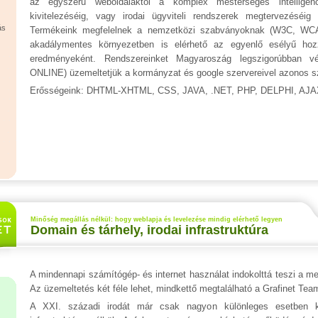
az egyszerű weboldalaktól a komplex mesterséges intelligenci
kivitelezéséig, vagy irodai ügyviteli rendszerek megtervezéséig
ás
Termékeink megfelelnek a nemzetközi szabványoknak (W3C, WCAG
akadálymentes környezetben is elérhető az egyenlő esélyű hozzá
eredményeként. Rendszereinket Magyaroszág legszigorúbban v
ONLINE) üzemeltetjük a kormányzat és google szervereivel azonos sz
Erősségeink: DHTML-XHTML, CSS, JAVA, .NET, PHP, DELPHI, AJ
Minőség megállás nélkül: hogy weblapja és levelezése mindig elérhető legyen
Domain és tárhely, irodai infrastruktúra
A mindennapi számítógép- és internet használat indokolttá teszi a 
Az üzemeltetés két féle lehet, mindkettő megtalálható a Grafinet Team
A XXI. századi irodát már csak nagyon különleges esetben ké