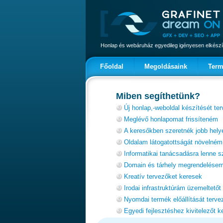
Honlap és webáruház egyedileg igényesen elkészí
Főoldal
Megoldásaink
Term
Miben segíthetünk?
Új honlap,-weboldal készítését te
Meglévő honlapomat frissíteném
A keresőkben szeretnék jobb hely
Oldalam látogatottságát növelném
Informatikai tanácsadásra lenne
Domain és tárhely megrendelésem
Kreatív tervezőket keresek
Irodai infrastruktúrám üzemeltetőt
Nyomdai termék előállítását terv
Egyedi fejlesztéshez kivitelezőt k