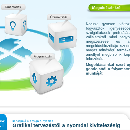
Korunk gyorsan változ
fogyasztók igényese
szolgáltatások preferál
vállalatoktól mind nagy
megszerzése és a
megoldásfilozófiája szer
magas minőségű termékek 
amellyel megbízóink kép
fokozására.
Megoldásainkat ezért úg
gondolattól a folyamato
munkáját.
koncepció & design & nyomda
Grafikai tervezéstől a nyomdai kivitelezésig