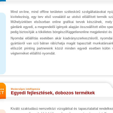
Mind on-line, mind offline területen széleskörű szolgáltatásokat nyú
kivitelezésig, egy terv első vonalától az utolsó előállított termék sz
Műhelyünkben elsősorban online grafikai tervek készülnek, mel
gárdánk egyedi, a megrendelői igények alapján összeállított előre speci
pedig biztosítják a tökéletes böngészőfüggetlenonline megjelenést é
Nyomdai előállítás esetében akár kiadványszerkesztésről, nyomdai
gyártásról van szó bátran rábízhatja magát tapasztalt munkatársa
előszűrt printing partnereink közül minden egyedi esetben külön v
végterméket előállító nyomdát.
Mesterséges intelligencia
Egyedi fejlesztések, dobozos termékek
Kiváló szaktudású nemzetközi vizsgákkal és tapasztalattal rendelkez