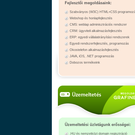
Fejlesztői megoldásaink:
Szabványos (W3C) HTML+CSS programoz
Webshop és honlapfejlesztés
CMS: weblap adminisztrációs rendszer
CRM: ügyviteli alkalmazásfejlesztés
ERP: egyedi vállalatirányítási rendszerek
Egyedi rendszerfejlesztés, programozás
Okostelefon alkalmazásfejlesztés
JAVA, iOS, .NET programozás
Dobozos termékeink
Üzemeltetési üzletágunk erősségei:
.HU és nemzetközi domain regisztráció