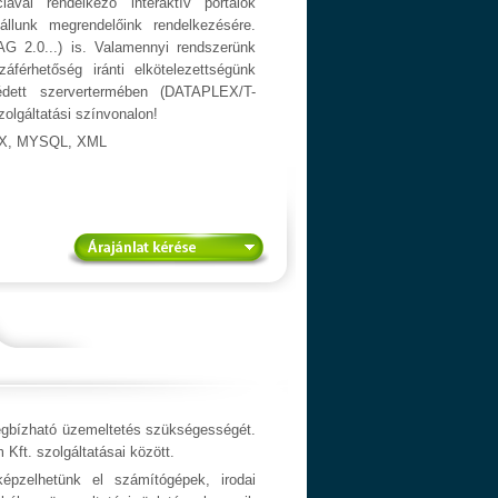
ával rendelkező interaktív portálok
 állunk megrendelőink rendelkezésére.
 2.0...) is. Valamennyi rendszerünk
férhetőség iránti elkötelezettségünk
édett szervertermében (DATAPLEX/T-
olgáltatási színvonalon!
AX, MYSQL, XML
megbízható üzemeltetés szükségességét.
 Kft. szolgáltatásai között.
pzelhetünk el számítógépek, irodai