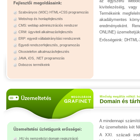
az egyszerű webolda
Fejlesztői megoldásaink:
kivitelezéséig, vagy
Szabványos (W3C) HTML+CSS programozás
Termékeink megfelel
Webshop és honlapfejlesztés
akadálymentes környe
CMS: weblap adminisztrációs rendszer
eredményeként. Ren
ONLINE) üzemeltetjük 
CRM: ügyviteli alkalmazásfejlesztés
ERP: egyedi vállalatirányítási rendszerek
Erősségeink: DHTML
Egyedi rendszerfejlesztés, programozás
Okostelefon alkalmazásfejlesztés
JAVA, iOS, .NET programozás
Dobozos termékeink
Minőség megállás nélkül: ho
Domain és tárhe
A mindennapi számítóg
Az üzemeltetés két fél
Üzemeltetési üzletágunk erősségei:
A XXI. századi irod
.HU és nemzetközi domain regisztráció