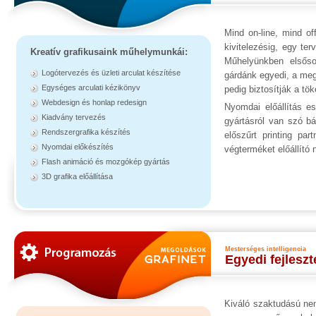
Mind on-line, mind of
kivitelezésig, egy ter
Kreatív grafikusaink műhelymunkái:
Műhelyünkben elsőso
Logótervezés és üzleti arculat készítése
gárdánk egyedi, a megr
Egységes arculati kézikönyv
pedig biztosítják a t
Webdesign és honlap redesign
Nyomdai előállítás e
Kiadvány tervezés
gyártásról van szó b
Rendszergrafika készítés
előszűrt printing pa
Nyomdai előkészítés
végterméket előállító
Flash animáció és mozgókép gyártás
3D grafika előállítása
Mesterséges intelligencia
Egyedi fejlesz
Kiváló szaktudású nem