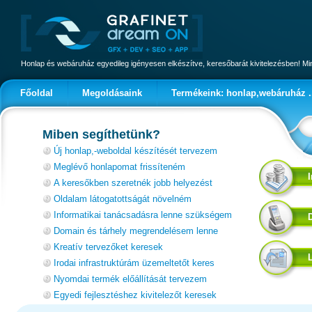
Honlap és webáruház egyedileg igényesen elkészítve, keresőbarát kivitelezésben! 
Főoldal
Megoldásaink
Termékeink: honlap,webáruház .
Miben segíthetünk?
Új honlap,-weboldal készítését tervezem
Meglévő honlapomat frissíteném
A keresőkben szeretnék jobb helyezést
Oldalam látogatottságát növelném
Informatikai tanácsadásra lenne szükségem
Domain és tárhely megrendelésem lenne
Kreatív tervezőket keresek
Irodai infrastruktúrám üzemeltetőt keres
Nyomdai termék előállítását tervezem
Egyedi fejlesztéshez kivitelezőt keresek