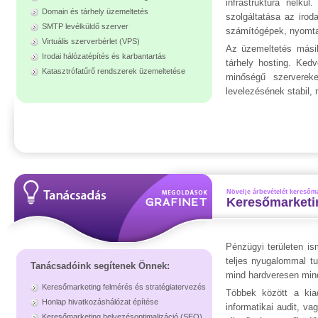
infrastruktúra nélk
Domain és tárhely üzemeltetés
szolgáltatása az irod
SMTP levélküldő szerver
számítógépek, nyomtat
Virtuális szerverbérlet (VPS)
Az üzemeltetés másik
Irodai hálózatépítés és karbantartás
tárhely hosting. Ked
Katasztrófatűrő rendszerek üzemeltetése
minőségű szervereke
levelezésének stabil,
Növelje árbevételét keresőm
Keresőmarketin
Pénzügyi területen is
teljes nyugalommal tu
Tanácsadóink segítenek Önnek:
mind hardveresen min
Keresőmarketing felmérés és stratégiatervezés
Többek között a kia
Honlap hivatkozáshálózat építése
informatikai audit, va
Keresőmarketing helyezésoptimalizáció (SEO)