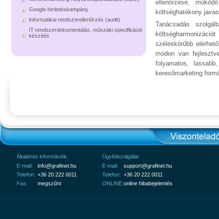
ellenőrzése, működ
Google hirdetéskampány
költséghatékony javasl
Informatikai rendszerellenőrzés (audit)
Tanácsadás szolgál
IT rendszerdokumentálás, műszaki specifikáció
költségharmonizáció
készítés
széleskörűbb elérhet
módon van fejlesztv
folyamatos, lassabb
keresőmarketing form
Általános információk:
Ügyfélszolgálat:
E-mail:
info@grafinet.hu
E-mail:
support@grafinet.hu
Telefon:
+36 20 222 0011
Telefon:
+36 20 222 0011
Fax:
megszűnt
ONLINE:
online hibabejelentés