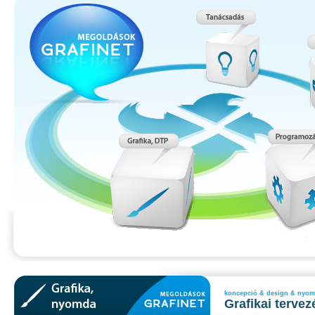
koncepció & design & nyo
Grafikai tervez