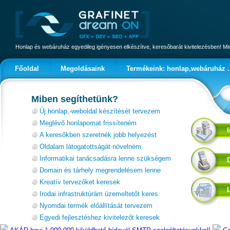
Honlap és webáruház egyedileg igényesen elkészítve, keresőbarát kivitelezésben! 
Főoldal
Megoldásaink
Termékeink: honlap,webáruház .
Miben segíthetünk?
Új honlap,-weboldal készítését tervezem
Meglévő honlapomat frissíteném
A keresőkben szeretnék jobb helyezést
Oldalam látogatottságát növelném
Informatikai tanácsadásra lenne szükségem
Domain és tárhely megrendelésem lenne
Kreatív tervezőket keresek
Irodai infrastruktúrám üzemeltetőt keres
Nyomdai termék előállítását tervezem
Egyedi fejlesztéshez kivitelezőt keresek