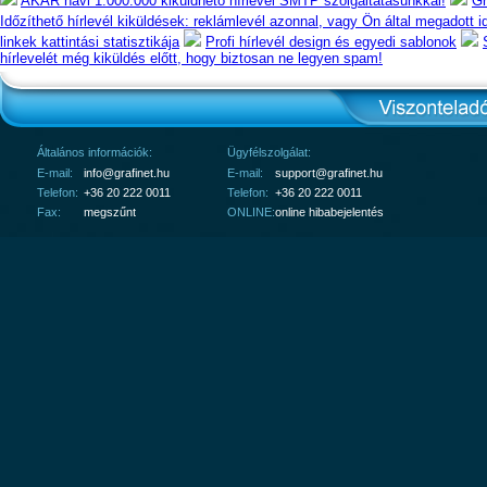
AKÁR havi 1.000.000 kiküldhető hírlevél SMTP szolgáltatásunkkal!
Gr
Időzíthető hírlevél kiküldések: reklámlevél azonnal, vagy Ön által megadott 
linkek kattintási statisztikája
Profi hírlevél design és egyedi sablonok
hírlevelét még kiküldés előtt, hogy biztosan ne legyen spam!
Általános információk:
Ügyfélszolgálat:
E-mail:
info@grafinet.hu
E-mail:
support@grafinet.hu
Telefon:
+36 20 222 0011
Telefon:
+36 20 222 0011
Fax:
megszűnt
ONLINE:
online hibabejelentés