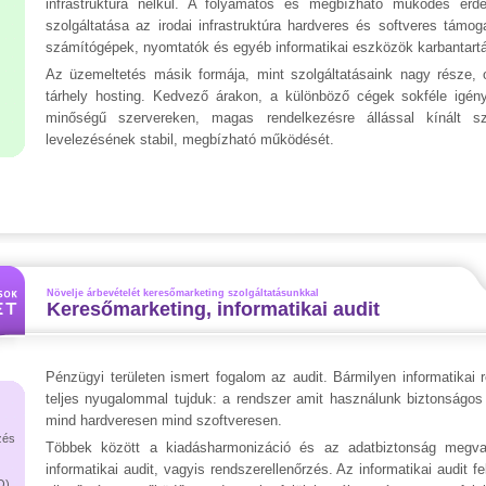
infrastruktúra nélkül. A folyamatos és megbízható működés érd
szolgáltatása az irodai infrastruktúra hardveres és softveres támoga
számítógépek, nyomtatók és egyéb informatikai eszközök karbantart
Az üzemeltetés másik formája, mint szolgáltatásaink nagy része, 
tárhely hosting. Kedvező árakon, a különböző cégek sokféle igén
minőségű szervereken, magas rendelkezésre állással kínált szo
levelezésének stabil, megbízható működését.
Növelje árbevételét keresőmarketing szolgáltatásunkkal
Keresőmarketing, informatikai audit
Pénzügyi területen ismert fogalom az audit. Bármilyen informatikai 
teljes nyugalommal tujduk: a rendszer amit használunk biztonságos 
mind hardveresen mind szoftveresen.
zés
Többek között a kiadásharmonizáció és az adatbiztonság megva
informatikai audit, vagyis rendszerellenőrzés. Az informatikai audit fe
O)