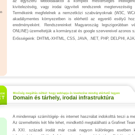
az egyszerű weboldalaktól a komplex mesterséges intelligenci
kivitelezéséig, vagy irodai ügyviteli rendszerek megtervezéséig
ás
Termékeink megfelelnek a nemzetközi szabványoknak (W3C, WCAG
akadálymentes környezetben is elérhető az egyenlő esélyű hozzá
eredményeként. Rendszereinket Magyaroszág legszigorúbban v
ONLINE) üzemeltetjük a kormányzat és google szervereivel azonos sz
Erősségeink: DHTML-XHTML, CSS, JAVA, .NET, PHP, DELPHI, AJ
Minőség megállás nélkül: hogy weblapja és levelezése mindig elérhető legyen
Domain és tárhely, irodai infrastruktúra
A mindennapi számítógép- és internet használat indokolttá teszi a 
Az üzemeltetés két féle lehet, mindkettő megtalálható a Grafinet Team
A XXI. századi irodát már csak nagyon különleges esetben ké