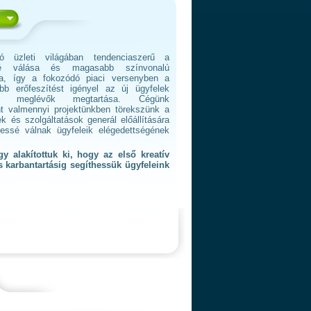
ó üzleti világában tendenciaszerű a
bbé válása és magasabb színvonalú
ása, így a fokozódó piaci versenyben a
obb erőfeszítést igényel az új ügyfelek
 meglévők megtartása. Cégünk
int valmennyi projektünkben törekszünk a
és szolgáltatások generál előállítására
essé válnak ügyfeleik elégedettségének
y alakítottuk ki, hogy az első kreatív
s karbantartásig segíthessük ügyfeleink