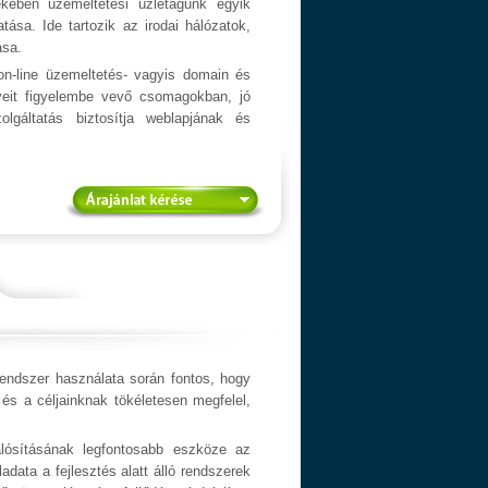
ekében üzemeltetési üzletágunk egyik
tása. Ide tartozik az irodai hálózatok,
ása.
on-line üzemeltetés- vagyis domain és
yeit figyelembe vevő csomagokban, jó
lgáltatás biztosítja weblapjának és
rendszer használata során fontos, hogy
és a céljainknak tökéletesen megfelel,
lósításának legfontosabb eszköze az
ladata a fejlesztés alatt álló rendszerek