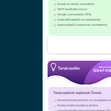
Domain és tárhely üzemeltetés
SMTP levélküldő szerver
Virtuális szerverbérlet (VPS)
Irodai hálózatépítés és karbantartás
Katasztrófatűrő rendszerek üzemeltetése
Tanácsadóink segítenek Önnek:
Keresőmarketing felmérés és stratégiaterve
Honlap hivatkozáshálózat építése
Keresőmarketing helyezésoptimalizáció (SE