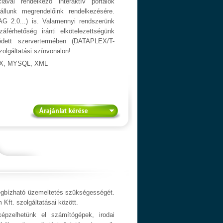
ával rendelkező interaktív portálok
 állunk megrendelőink rendelkezésére.
 2.0...) is. Valamennyi rendszerünk
férhetőség iránti elkötelezettségünk
édett szervertermében (DATAPLEX/T-
olgáltatási színvonalon!
AX, MYSQL, XML
megbízható üzemeltetés szükségességét.
 Kft. szolgáltatásai között.
pzelhetünk el számítógépek, irodai