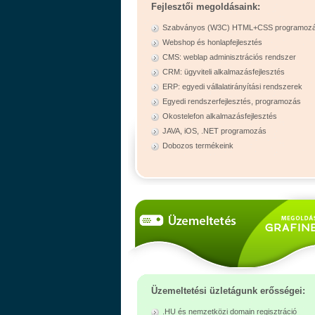
Fejlesztői megoldásaink:
Szabványos (W3C) HTML+CSS programoz
Webshop és honlapfejlesztés
CMS: weblap adminisztrációs rendszer
CRM: ügyviteli alkalmazásfejlesztés
ERP: egyedi vállalatirányítási rendszerek
Egyedi rendszerfejlesztés, programozás
Okostelefon alkalmazásfejlesztés
JAVA, iOS, .NET programozás
Dobozos termékeink
Üzemeltetési üzletágunk erősségei:
.HU és nemzetközi domain regisztráció