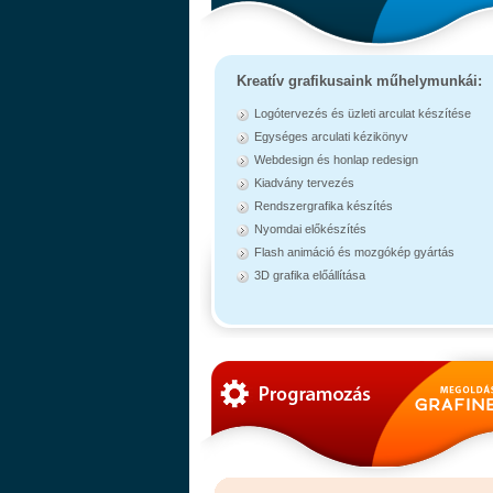
Kreatív grafikusaink műhelymunkái:
Logótervezés és üzleti arculat készítése
Egységes arculati kézikönyv
Webdesign és honlap redesign
Kiadvány tervezés
Rendszergrafika készítés
Nyomdai előkészítés
Flash animáció és mozgókép gyártás
3D grafika előállítása