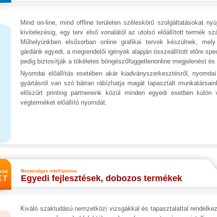
Mind on-line, mind offline területen széleskörű szolgáltatásokat nyú
kivitelezésig, egy terv első vonalától az utolsó előállított termék sz
Műhelyünkben elsősorban online grafikai tervek készülnek, mel
gárdánk egyedi, a megrendelői igények alapján összeállított előre speci
pedig biztosítják a tökéletes böngészőfüggetlenonline megjelenést é
Nyomdai előállítás esetében akár kiadványszerkesztésről, nyomdai
gyártásról van szó bátran rábízhatja magát tapasztalt munkatársa
előszűrt printing partnereink közül minden egyedi esetben külön v
végterméket előállító nyomdát.
Mesterséges intelligencia
Egyedi fejlesztések, dobozos termékek
Kiváló szaktudású nemzetközi vizsgákkal és tapasztalattal rendelkez