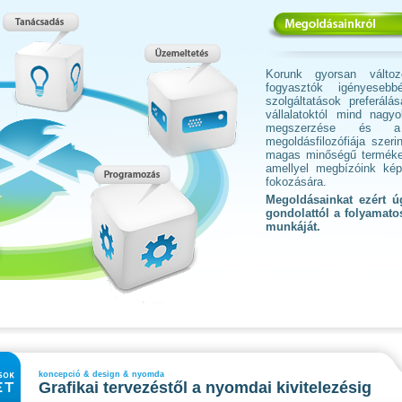
Korunk gyorsan változ
fogyasztók igényese
szolgáltatások preferál
vállalatoktól mind nagy
megszerzése és a
megoldásfilozófiája szer
magas minőségű termékek 
amellyel megbízóink kép
fokozására.
Megoldásainkat ezért úg
gondolattól a folyamato
munkáját.
koncepció & design & nyomda
Grafikai tervezéstől a nyomdai kivitelezésig