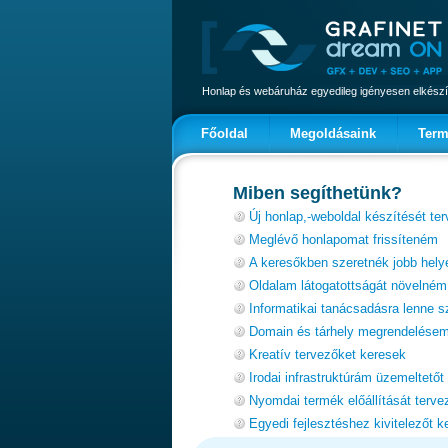
Honlap és webáruház egyedileg igényesen elkészí
Főoldal
Megoldásaink
Term
Miben segíthetünk?
Új honlap,-weboldal készítését te
Meglévő honlapomat frissíteném
A keresőkben szeretnék jobb hely
Oldalam látogatottságát növelném
Informatikai tanácsadásra lenne
Domain és tárhely megrendelésem
Kreatív tervezőket keresek
Irodai infrastruktúrám üzemeltetőt
Nyomdai termék előállítását terv
Egyedi fejlesztéshez kivitelezőt k