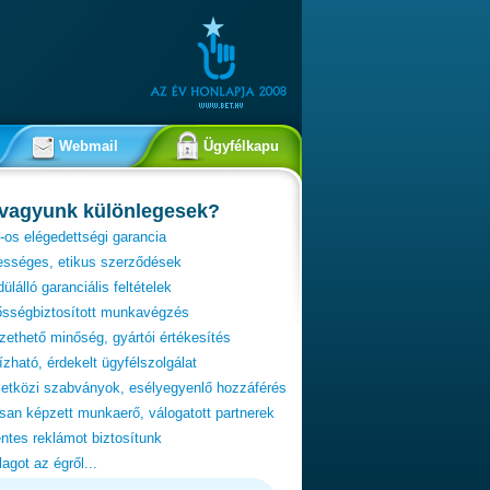
Webmail
Ügyfélkapu
 vagyunk különlegesek?
os elégedettségi garancia
ességes, etikus szerződések
ülálló garanciális feltételek
ősségbiztosított munkavégzés
zethető minőség, gyártói értékesítés
zható, érdekelt ügyfélszolgálat
tközi szabványok, esélyegyenlő hozzáférés
an képzett munkaerő, válogatott partnerek
ntes reklámot biztosítunk
lagot az égről...