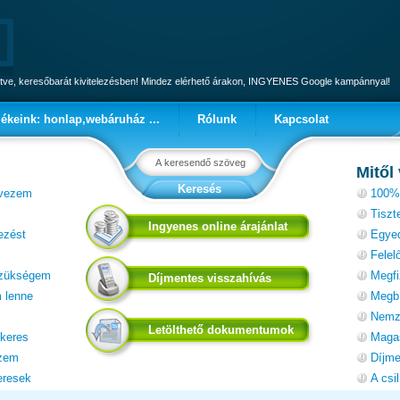
tve, keresőbarát kivitelezésben! Mindez elérhető árakon, INGYENES Google kampánnyal!
ékeink: honlap,webáruház ...
Rólunk
Kapcsolat
Mitől
rvezem
100%-
Tiszt
Ingyenes online árajánlat
ezést
Egyed
Felel
 szükségem
Megfi
Díjmentes visszahívás
 lenne
Megbí
Nemze
Letölthető dokumentumok
 keres
Magas
ezem
Díjme
eresek
A csil