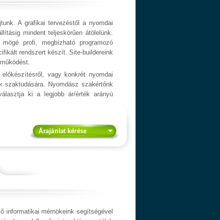
jtunk. A grafikai tervezéstől a nyomdai
állításig mindent teljeskörűen átölelünk.
y mögé profi, megbízható programozó
fikált rendszert készít. Site-buildereink
s működést.
 előkészítésről, vagy konkrét nyomdai
ink szaktudására. Nyomdász szakértőnk
álasztja ki a legjobb ár/érték arányú
ő informatikai mérnökeink segítségével