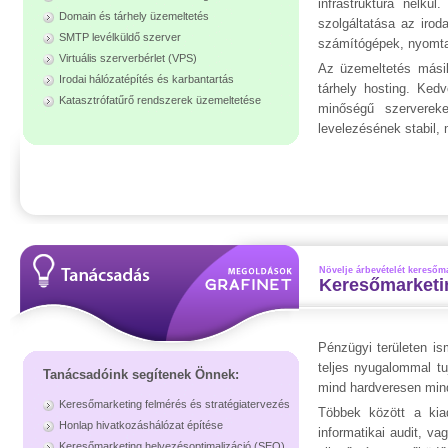
infrastruktúra nélk
Domain és tárhely üzemeltetés
szolgáltatása az irod
SMTP levélküldő szerver
számítógépek, nyomtat
Virtuális szerverbérlet (VPS)
Az üzemeltetés másik
Irodai hálózatépítés és karbantartás
tárhely hosting. Ked
Katasztrófatűrő rendszerek üzemeltetése
minőségű szervereke
levelezésének stabil,
Növelje árbevételét keresőm
Keresőmarketin
Pénzügyi területen is
teljes nyugalommal tu
Tanácsadóink segítenek Önnek:
mind hardveresen min
Keresőmarketing felmérés és stratégiatervezés
Többek között a kia
Honlap hivatkozáshálózat építése
informatikai audit, va
Keresőmarketing helyezésoptimalizáció (SEO)