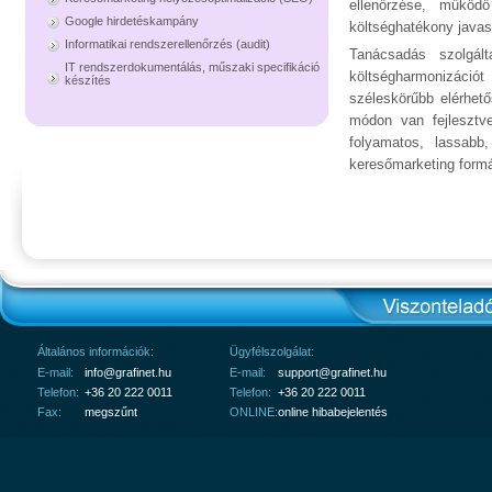
ellenőrzése, működ
Google hirdetéskampány
költséghatékony javasl
Informatikai rendszerellenőrzés (audit)
Tanácsadás szolgál
IT rendszerdokumentálás, műszaki specifikáció
költségharmonizáció
készítés
széleskörűbb elérhet
módon van fejlesztv
folyamatos, lassabb
keresőmarketing form
Általános információk:
Ügyfélszolgálat:
E-mail:
info@grafinet.hu
E-mail:
support@grafinet.hu
Telefon:
+36 20 222 0011
Telefon:
+36 20 222 0011
Fax:
megszűnt
ONLINE:
online hibabejelentés