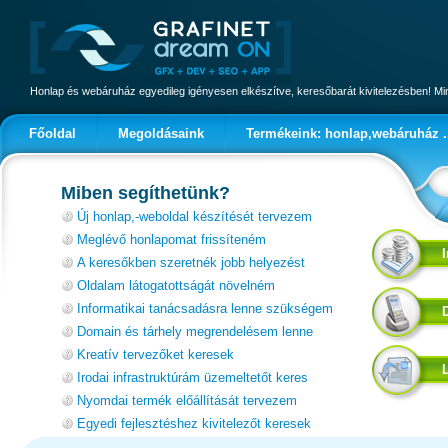
Honlap és webáruház egyedileg igényesen elkészítve, keresőbarát kivitelezésben! 
Főoldal
Megoldásaink
Termékeink: honlap,webáruház .
Miben segíthetünk?
Új honlap,-weboldal készítését tervezem
Meglévő honlapomat frissíteném
A keresőkben szeretnék jobb helyezést
Oldalam látogatottságát növelném
Informatikai tanácsadásra lenne szükségem
Domain és tárhely megrendelésem lenne
Kreatív tervezőket keresek
Irodai infrastruktúrám üzemeltetőt keres
Nyomdai termék előállítását tervezem
Egyedi fejlesztéshez kivitelezőt keresek