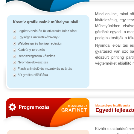
Mind on-line, mind of
kivitelezésig, egy ter
Kreatív grafikusaink műhelymunkái:
Műhelyünkben elsőso
Logótervezés és üzleti arculat készítése
gárdánk egyedi, a megr
Egységes arculati kézikönyv
pedig biztosítják a t
Webdesign és honlap redesign
Nyomdai előállítás e
Kiadvány tervezés
gyártásról van szó b
Rendszergrafika készítés
előszűrt printing pa
Nyomdai előkészítés
végterméket előállító
Flash animáció és mozgókép gyártás
3D grafika előállítása
Mesterséges intelligencia
Egyedi fejlesz
Kiváló szaktudású nem