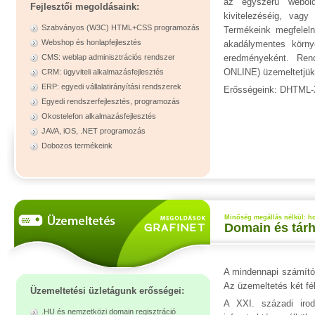
az egyszerű webolda
Fejlesztői megoldásaink:
kivitelezéséig, vagy
Szabványos (W3C) HTML+CSS programozás
Termékeink megfelel
Webshop és honlapfejlesztés
akadálymentes környe
CMS: weblap adminisztrációs rendszer
eredményeként. Ren
ONLINE) üzemeltetjük 
CRM: ügyviteli alkalmazásfejlesztés
ERP: egyedi vállalatirányítási rendszerek
Erősségeink: DHTML
Egyedi rendszerfejlesztés, programozás
Okostelefon alkalmazásfejlesztés
JAVA, iOS, .NET programozás
Dobozos termékeink
Minőség megállás nélkül: ho
Domain és tárhe
A mindennapi számítóg
Az üzemeltetés két fél
Üzemeltetési üzletágunk erősségei:
A XXI. századi irod
.HU és nemzetközi domain regisztráció