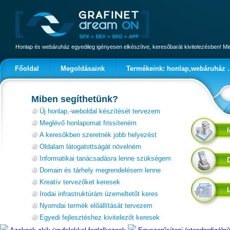
Honlap és webáruház egyedileg igényesen elkészítve, keresőbarát kivitelezésben! 
Főoldal
Megoldásaink
Termékeink: honlap,webáruház .
Miben segíthetünk?
Új honlap,-weboldal készítését tervezem
Meglévő honlapomat frissíteném
A keresőkben szeretnék jobb helyezést
Oldalam látogatottságát növelném
Informatikai tanácsadásra lenne szükségem
Domain és tárhely megrendelésem lenne
Kreatív tervezőket keresek
Irodai infrastruktúrám üzemeltetőt keres
Nyomdai termék előállítását tervezem
Egyedi fejlesztéshez kivitelezőt keresek