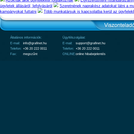
Azoknak akik ügyfelekkel foglalkoznak
Egyszerűsíteni (standardizálni)
ügyletek állásáról, lefolyásáról
Szeretnének naprakész adatokat látni a mu
kampányokat futtatni
Több munkatársuk is kapcsolatba kerül az ügyfelek
Általános információk:
Ügyfélszolgálat:
E-mail:
info@grafinet.hu
E-mail:
support@grafinet.hu
Telefon:
+36 20 222 0011
Telefon:
+36 20 222 0011
Fax:
megszűnt
ONLINE:
online hibabejelentés